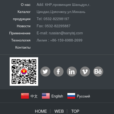
О нас
Add: КНР,провинция Шаньдун,г.
Каталог
Циндао,Цзяочжоу,ул.Минань
продукции
Tel: 0532-82298197
Новости
Fax: 0532-82295887
Применение
E-mail:
russian@sanyisj.com
Технология
Лилия : +86-159-6988-2699
Контакты
中文
English
Pусский
HOME
WEB
TOP